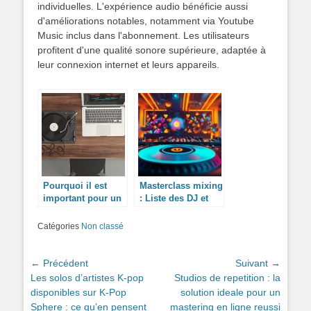
individuelles. L'expérience audio bénéficie aussi
d'améliorations notables, notamment via Youtube
Music inclus dans l'abonnement. Les utilisateurs
profitent d'une qualité sonore supérieure, adaptée à
leur connexion internet et leurs appareils.
Pourquoi il est
Masterclass mixing
important pour un
: Liste des DJ et
enfant de jouer un
leurs meilleurs
instrument de
titres sur Playlist
Catégories
Non classé
musique ?
DJ.com qui ont
marqué l’histoire
de l’électro
Navigation
← Précédent
Suivant →
Article
Article
Les solos d’artistes K-pop
Studios de repetition : la
de
précédent :
suivant :
disponibles sur K-Pop
solution ideale pour un
l’article
Sphere : ce qu’en pensent
mastering en ligne reussi