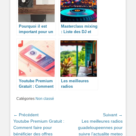
Pourquoi il est
Masterclass mixing
important pour un
: Liste des DJ et
enfant de jouer un
leurs meilleurs
instrument de
titres sur Playlist
musique ?
DJ.com qui ont
marqué l’histoire
de l’électro
Youtube Premium
Les meilleures
Gratuit : Comment
radios
faire pour
guadeloupeennes
bénéficier des
pour suivre
Catégories
Non classé
offres étudiantes ?
l’actualite meteo
Navigation
← Précédent
Suivant →
Article
Article
Youtube Premium Gratuit :
Les meilleures radios
de
précédent :
suivant :
Comment faire pour
guadeloupeennes pour
l’article
bénéficier des offres
suivre l’actualite meteo