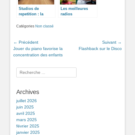
Studios de
Les meilleures
repetition : la
radios
solution ideale
guadeloupeennes
pour un mastering
pour suivre
Catégories
Non classé
en ligne reussi
l’actualite meteo
Navigation
← Précédent
Suivant →
Article
Article
Jouer du piano favorise la
Flashback sur le Disco
de
précédent :
suivant :
concentration des enfants
l’article
Rechercher :
Archives
juillet 2026
juin 2025
avril 2025
mars 2025
février 2025
janvier 2025