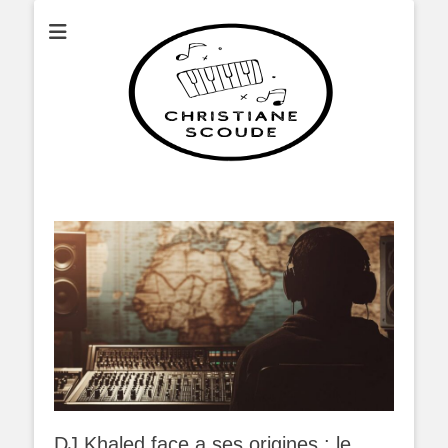
Christianescoude
DJ Khaled face a ses origines : le