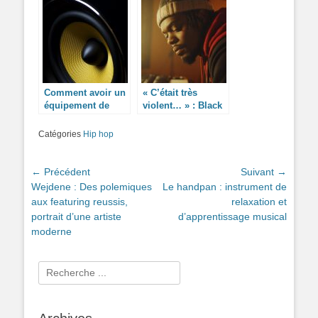
Comment avoir un
« C’était très
équipement de
violent… » : Black
sonorisation pour
M partage son
des évènements ?
expérience
Catégories
Hip hop
bouleversante de
jeune papa
Navigation
← Précédent
Suivant →
Article
Article
Wejdene : Des polemiques
Le handpan : instrument de
de
précédent :
suivant :
aux featuring reussis,
relaxation et
l’article
portrait d’une artiste
d’apprentissage musical
moderne
Rechercher :