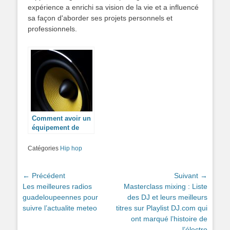
expérience a enrichi sa vision de la vie et a influencé
sa façon d'aborder ses projets personnels et
professionnels.
Comment avoir un
équipement de
sonorisation pour
des évènements ?
Catégories
Hip hop
Navigation
← Précédent
Suivant →
Article
Article
Les meilleures radios
Masterclass mixing : Liste
de
précédent :
suivant :
guadeloupeennes pour
des DJ et leurs meilleurs
l’article
suivre l’actualite meteo
titres sur Playlist DJ.com qui
ont marqué l’histoire de
l’électro