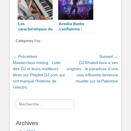
Les
Azealia Banks
caracteristiques du
s’enflamme :
piano numerique
Pourquoi KT
Roland
Tunstall aurait été
Catégories
Pop
parfaite sur
Cowboy Carter
Navigation
← Précédent
Suivant →
Article
Article
Masterclass mixing : Liste
DJ Khaled face a ses
de
précédent :
suivant :
des DJ et leurs meilleurs
origines : le paradoxe d’une
l’article
titres sur Playlist DJ.com qui
voix influente devenue
ont marqué l’histoire de
muette sur la Palestine
l’électro
Rechercher :
Archives