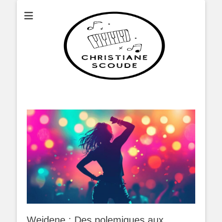
Christianescoude
Wejdene : Des polemiques aux