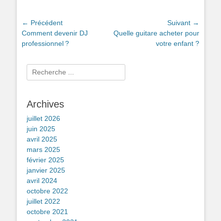
Navigation
← Précédent
Suivant →
Article
Article
Comment devenir DJ
Quelle guitare acheter pour
de
précédent :
suivant :
professionnel ?
votre enfant ?
l’article
Rechercher :
Archives
juillet 2026
juin 2025
avril 2025
mars 2025
février 2025
janvier 2025
avril 2024
octobre 2022
juillet 2022
octobre 2021